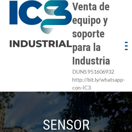
Skip
Venta de
to
equipo y
content
soporte
para la
Industria
DUNS 951606932
http://bit.ly/whatsapp-
con-IC3
SENSOR